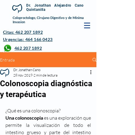
Dr. Jonathan Alejandro Cano
Quintanilla
Coloproctologo, Cirujano Digestivo y de Minima
Invasion
Citas: 462 207 1892
Urgencias: 464 166 0423
462 207 1892
Entrada
Dr. Jonathan Cano
28 nov 2019
2 min de lectura
Colonoscopia diagnóstica
y terapéutica
¿Qué es una colonoscopia?
Una colonoscopia
 es una exploración que 
permite la visualización de todo el 
intestino grueso y parte del intestino 